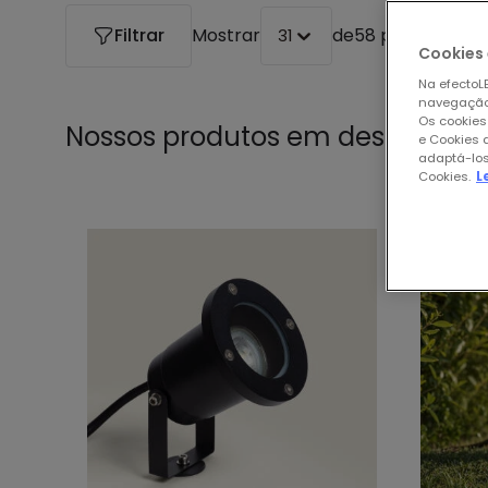
Filtrar
Mostrar
de
58 produtos
31
Cookies 
Na efectoLE
navegação,
Os cookies
Nossos produtos em destaque 
e Cookies 
adaptá-los
Cookies.
L