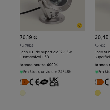
76,19 €
30,45
Ref
75125
Ref
632
Foco LED de Superfície 12V 15W
Foco Sub
Submersível IP68
Superfíci
Branco neutro 4000K
Branco 
Em Stock, envio em 24/48h
Em Sto
Adicionar ao carrinho