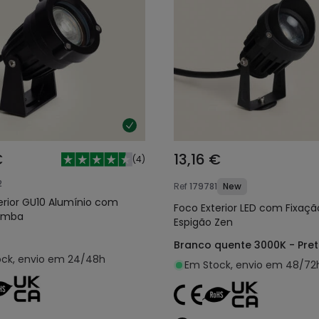
€
13,16 €
(
4
)
2
Ref
179781
New
erior GU10 Alumínio com
Foco Exterior LED com Fixaçã
Simba
Espigão Zen
Branco quente 3000K - Pret
ck, envio em 24/48h
Em Stock, envio em 48/72