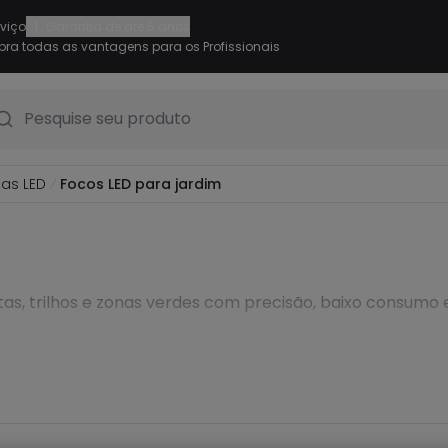
|
rviço
Garantia de até 5 anos
ra todas as vantagens para os Profissionais
Pesquise seu produto
zas LED
Focos LED para jardim
tas, trilhos e zonas verdes com precisão, baixo consumo