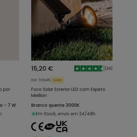
15,20 €
(
29
)
Ref
70945
Solar
o por
Foco Solar Exterior LED com Espeto
Meillion
o - 7 W
Branco quente 3000K
h
Em Stock, envio em 24/48h