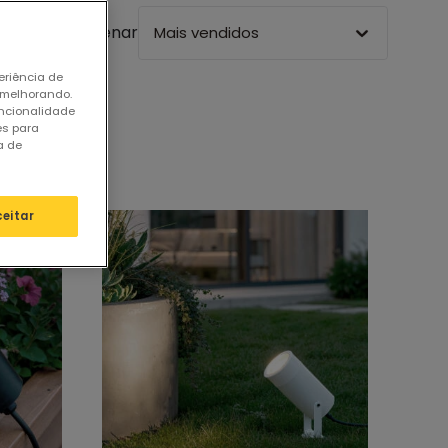
Ordenar
Mais vendidos
eriência de
 melhorando.
uncionalidade
es para
a de
ceitar