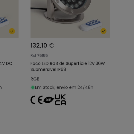
132,10 €
Ref
75155
24V DC
Foco LED RGB de Superfície 12V 36W
Submersível IP68
RGB
h
Em Stock, envio em 24/48h
nho
Adicionar ao carrinho