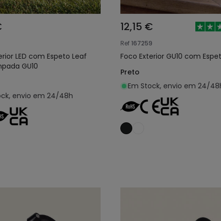
€
12,15 €
Ref
167259
erior LED com Espeto Leaf
Foco Exterior GU10 com Espet
mpada GU10
Preto
Em Stock, envio em 24/48
ck, envio em 24/48h
Adicionar ao carrinho
Adicionar ao carri