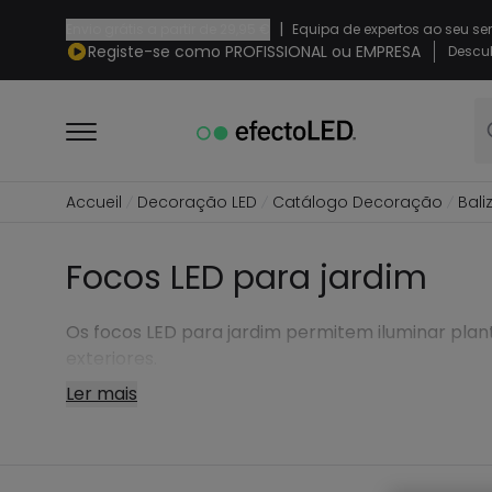
|
Envio grátis a partir de
29,95 €
Equipa de expertos ao seu se
Registe-se como PROFISSIONAL ou EMPRESA
Descub
Accueil
Decoração LED
Catálogo Decoração
Bali
Focos LED para jardim
Os focos LED para jardim permitem iluminar plan
exteriores.
Ler mais