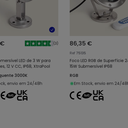
 €
86,35 €
(
3
)
Ref
75135
mersível LED de 3 W para
Foco LED RGB de Superfície 
es, 12 V CC, IP68, XtraPool
15W Submersível IP68
quente 3000K
RGB
ck, envio em 24/48h
Em Stock, envio em 24/48
Adicionar ao carrinho
Adicionar ao carri