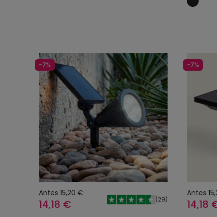
-7%
-7%
Antes
15,20 €
Antes
15
(
29
)
14,18 €
14,18 