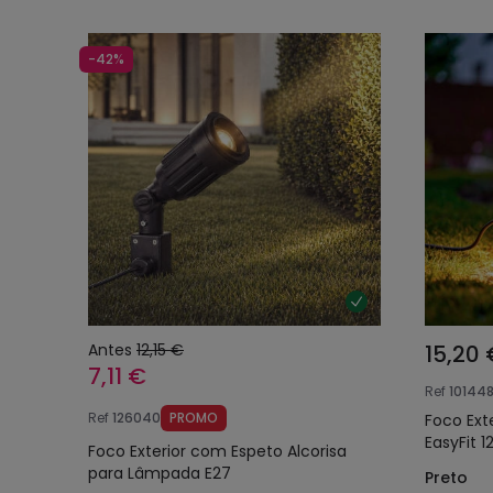
-42%
Antes
12,15 €
15,20 
7,11 €
Ref
10144
Ref
126040
PROMO
Foco Ext
EasyFit 1
Foco Exterior com Espeto Alcorisa
para Lâmpada E27
Preto