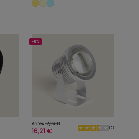
nho
Adicionar ao carrinho
-6%
Antes
17,23 €
(
2
)
16,21 €