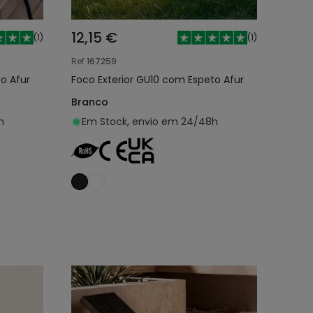
12,15 €
(
1
)
(
1
)
Ref
167259
o Afur
Foco Exterior GU10 com Espeto Afur
Branco
h
Em Stock, envio em 24/48h
nho
Adicionar ao carrinho