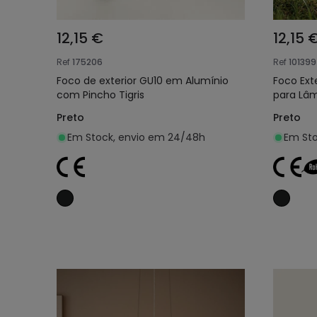
12,15 €
12,15 
Ref
175206
Ref
101399
Foco de exterior GU10 em Alumínio
Foco Ext
com Pincho Tigris
para Lâ
Preto
Preto
Em Stock, envio em 24/48h
Em Sto
Adicionar ao carrinho