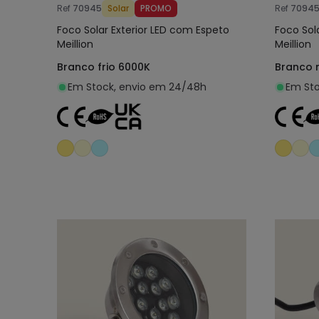
Ref
70945
Solar
PROMO
Ref
7094
Foco Solar Exterior LED com Espeto
Foco Sol
Meillion
Meillion
Branco frio 6000K
Branco 
Em Stock, envio em 24/48h
Em Sto
Adicionar ao carrinho