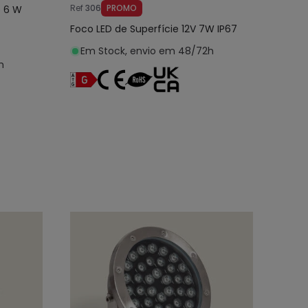
Ref
306
PROMO
e 6 W
Foco LED de Superfície 12V 7W IP67
Em Stock, envio em 48/72h
h
nho
Adicionar ao carrinho