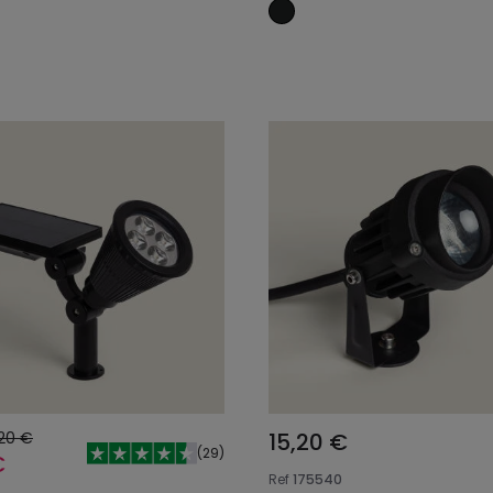
Adicionar ao carrinho
Adicionar ao carri
,20 €
15,20 €
(
29
)
€
Ref
175540