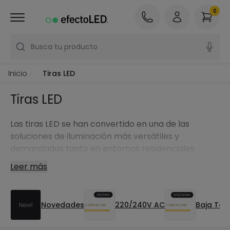
0
Busca tu producto
Inicio
Tiras LED
Tiras LED
Las tiras LED se han convertido en una de las
soluciones de iluminación más versátiles y
demandadas tanto en entornos residenciales
como profesionales. Su formato flexible, su bajo
Leer más
consumo y la enorme variedad de opciones
disponibles permiten adaptarlas a casi cualquier
proyecto: desde una iluminación funcional y
Novedades
220/240V AC
Baja Ten
continua hasta propuestas decorativas, técnicas o
arquitectónicas.