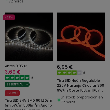
72 horas
-63%
Antes
9,95 €
6,95 €
3,69 €
(
1
)
(
1
)
Tira LED Neón Regulable
ESSENTIAL
220V Naranja Circular 360
9W/m Corte 100cm IP67 a
PROMO
Medida
En stock, preparación en
Tira LED 24V SMD 60 LED/m
72 horas
5m 5W/m 500lm/m Ancho