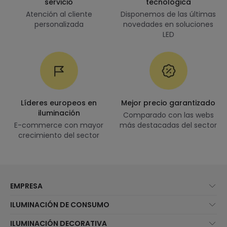
servicio
tecnológica
Atención al cliente
Disponemos de las últimas
personalizada
novedades en soluciones
LED
Líderes europeos en
Mejor precio garantizado
iluminación
Comparado con las webs
E-commerce con mayor
más destacadas del sector
crecimiento del sector
EMPRESA
Quiénes somos
ILUMINACIÓN DE CONSUMO
Atención al cliente
Novedades iluminación
ILUMINACIÓN DECORATIVA
Métodos de envío