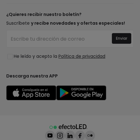
Marcas
Novedades lámparas
Métodos de pago
Tipos de casquillo de Bombillas
Top Marcas
¿Quieres recibir nuestro boletín?
¿Eres profesional?
Calculadora de ahorro LED
Espacios
Suscríbete
y recibe novedades y ofertas especiales!
Tiendas
Presupuestos
Estilos
Canal de denuncias
Iluminación para empresas
Enviar
Colecciones
Preguntas frecuentes
Liquidación OutLED
Tendencias
Únete a nosotros
He leído y acepto la
Política de privacidad
LoveYouGreen
Iniciar sesión
Descarga nuestra APP