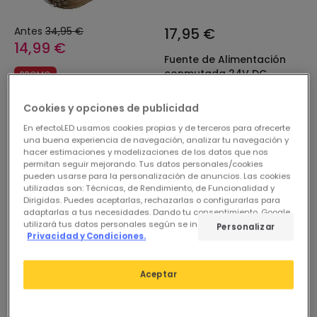
Antes
34,95 €
17,95 €
14,99 €
Fuente de Alimentación
conmutada 24V DC
PROMO
GCVXXX24-YH LIFUD
Tira LED 24V DC 70LED/m
En Stock, entrega en
Cookies y opciones de publicidad
6W 5m Ancho 8mm Corte
48/72h
cada 10cm CorePro PHILIPS
En efectoLED usamos cookies propias y de terceros para ofrecerte
una buena experiencia de navegación, analizar tu navegación y
En Stock, entrega en
hacer estimaciones y modelizaciones de los datos que nos
24/48h
permitan seguir mejorando. Tus datos personales/cookies
pueden usarse para la personalización de anuncios. Las cookies
utilizadas son: Técnicas, de Rendimiento, de Funcionalidad y
Dirigidas. Puedes aceptarlas, rechazarlas o configurarlas para
adaptarlas a tus necesidades. Dando tu consentimiento, Google
utilizará tus datos personales según se indica en su sitio de
Personalizar
Privacidad y Condiciones.
Aceptar