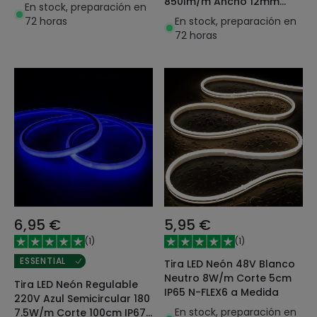
850lm/m Ancho 12mm
Medida
En stock, preparación en
Corte 20cm IP65 a Medida
En stock, preparación en
72 horas
72 horas
6,95 €
5,95 €
(
1
)
(
1
)
ESSENTIAL
Tira LED Neón 48V Blanco
Neutro 8W/m Corte 5cm
Tira LED Neón Regulable
IP65 N-FLEX6 a Medida
220V Azul Semicircular 180
En stock, preparación en
7.5W/m Corte 100cm IP67