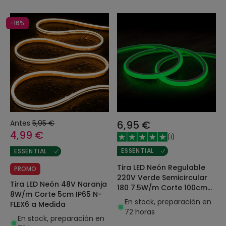
-16%
Antes
5,95 €
6,95 €
4,99 €
(
1
)
ESSENTIAL
ESSENTIAL
Tira LED Neón Regulable
PROMO
220V Verde Semicircular
Tira LED Neón 48V Naranja
180 7.5W/m Corte 100cm
8W/m Corte 5cm IP65 N-
IP67 a Medida
En stock, preparación en
FLEX6 a Medida
72 horas
En stock, preparación en