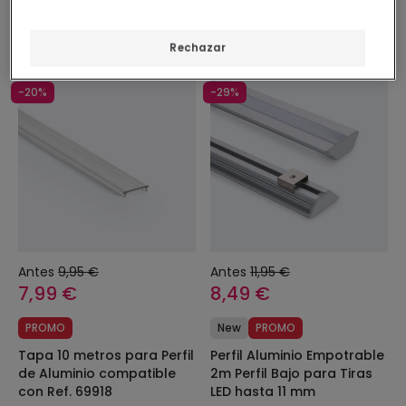
Rechazar
-20%
-29%
Antes
9,95 €
Antes
11,95 €
7,99 €
8,49 €
PROMO
New
PROMO
Tapa 10 metros para Perfil
Perfil Aluminio Empotrable
de Aluminio compatible
2m Perfil Bajo para Tiras
con Ref. 69918
LED hasta 11 mm