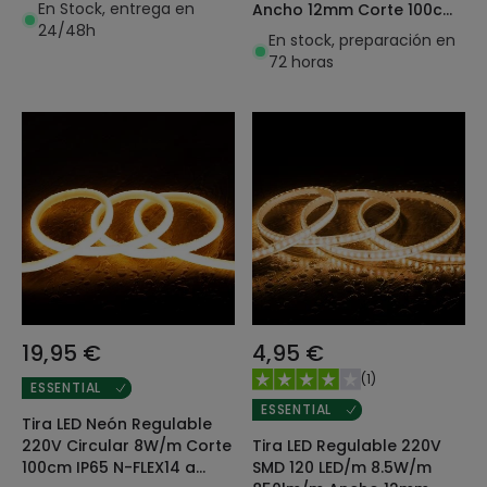
En Stock, entrega en
Ancho 12mm Corte 100cm
24/48h
IP65 a Medida
En stock, preparación en
72 horas
19,95 €
4,95 €
(
1
)
ESSENTIAL
ESSENTIAL
Tira LED Neón Regulable
Tira LED Regulable 220V
220V Circular 8W/m Corte
SMD 120 LED/m 8.5W/m
100cm IP65 N-FLEX14 a