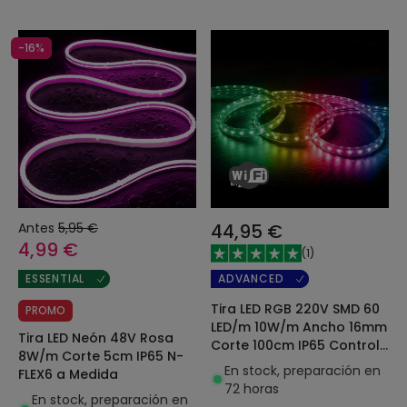
-16%
Antes
5,95 €
44,95 €
4,99 €
(
1
)
ADVANCED
ESSENTIAL
Tira LED RGB 220V SMD 60
PROMO
LED/m 10W/m Ancho 16mm
Tira LED Neón 48V Rosa
Corte 100cm IP65 Control
8W/m Corte 5cm IP65 N-
WiFi
En stock, preparación en
FLEX6 a Medida
72 horas
En stock, preparación en