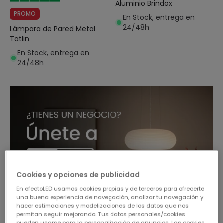
Aluminio Brindox
PROMO
En Stock, entrega en
24/48h
Lámpara de Pared Metal
Tatlin
En Stock, entrega en
24/48h
Cookies y opciones de publicidad
En efectoLED usamos cookies propias y de terceros para ofrecerte
una buena experiencia de navegación, analizar tu navegación y
hacer estimaciones y modelizaciones de los datos que nos
permitan seguir mejorando. Tus datos personales/cookies
pueden usarse para la personalización de anuncios. Las cookies