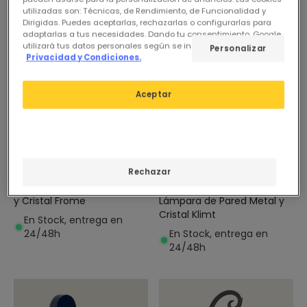
utilizadas son: Técnicas, de Rendimiento, de Funcionalidad y
Dirigidas. Puedes aceptarlas, rechazarlas o configurarlas para
adaptarlas a tus necesidades. Dando tu consentimiento, Google
utilizará tus datos personales según se indica en su sitio de
Personalizar
Privacidad y Condiciones.
Aceptar
39,95 €
31,95 €
Rechazar
(
1
)
Lámpara de Pared de Metal
Lámpara de Pared Metal y
y Cristal Frome
Cristal Klimt
En Stock, entrega en
En Stock, entrega en
24/48h
24/48h