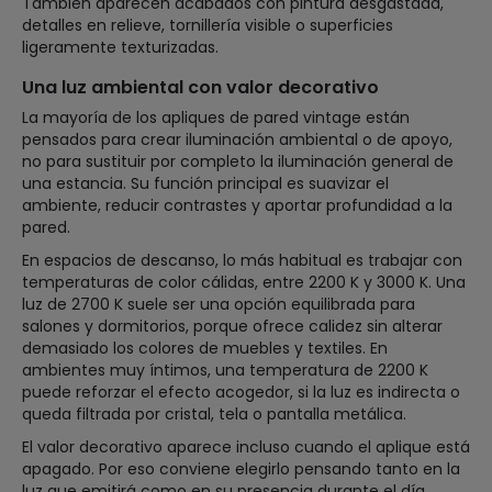
También aparecen acabados con pintura desgastada,
detalles en relieve, tornillería visible o superficies
ligeramente texturizadas.
Una luz ambiental con valor decorativo
La mayoría de los apliques de pared vintage están
pensados para crear iluminación ambiental o de apoyo,
no para sustituir por completo la iluminación general de
una estancia. Su función principal es suavizar el
ambiente, reducir contrastes y aportar profundidad a la
pared.
En espacios de descanso, lo más habitual es trabajar con
temperaturas de color cálidas, entre 2200 K y 3000 K. Una
luz de 2700 K suele ser una opción equilibrada para
salones y dormitorios, porque ofrece calidez sin alterar
demasiado los colores de muebles y textiles. En
ambientes muy íntimos, una temperatura de 2200 K
puede reforzar el efecto acogedor, si la luz es indirecta o
queda filtrada por cristal, tela o pantalla metálica.
El valor decorativo aparece incluso cuando el aplique está
apagado. Por eso conviene elegirlo pensando tanto en la
luz que emitirá como en su presencia durante el día.