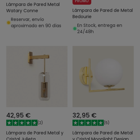
PROMO
Lámpara de Pared Metal
Lámpara de Pared de Metal
Watary Conne
Bedourie
Reservar, envío
En Stock, entrega en
aproximado en 90 días
24/48h
42,95 €
32,95 €
(
2
)
(
5
)
Lámpara de Pared Metal y
Lámpara de Pared de Metal
Cristal Julieta
y Cristal Moonlight Design