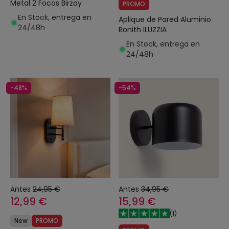
Metal 2 Focos Birzay
PROMO
En Stock, entrega en
Aplique de Pared Aluminio
24/48h
Ronith ILUZZIA
En Stock, entrega en
24/48h
-48%
-54%
Antes
24,95 €
Antes
34,95 €
12,99 €
15,99 €
(
1
)
New
PROMO