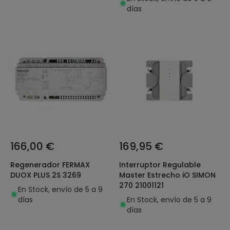
LEGRAND 137049
días
166,00 €
169,95 €
Regenerador FERMAX
Interruptor Regulable
DUOX PLUS 2S 3269
Master Estrecho iO SIMON
270 21001121
En Stock, envío de 5 a 9
días
En Stock, envío de 5 a 9
días