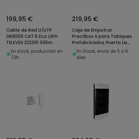
199,95 €
219,95 €
Cable de Red U/UTP
Caja de Empotrar
DK6000 CAT.6 Eca LSFH
Practibox S para Tabiques
TELEVES 212310 305m
Prefabricados Puerta Lisa
4x18 Módulos LEGRAND
En stock, producción en
En Stock, envío de 5 a 9
137069
72h
días