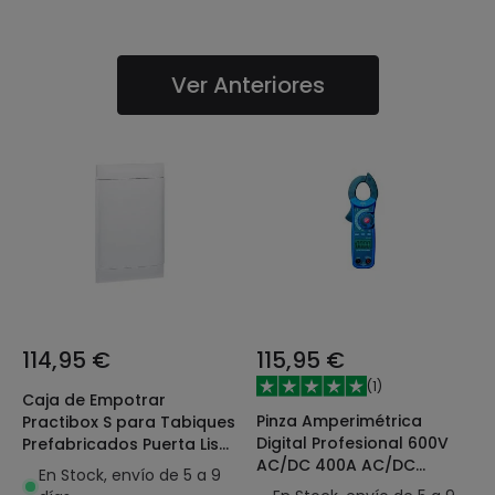
Ver Anteriores
114,95 €
115,95 €
(
1
)
Caja de Empotrar
Pinza Amperimétrica
Practibox S para Tabiques
Digital Profesional 600V
Prefabricados Puerta Lisa
AC/DC 400A AC/DC
3x18 Módulos LEGRAND
En Stock, envío de 5 a 9
Mordaza Ø30mm
137068