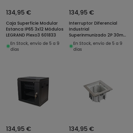
134,95 €
134,95 €
Caja Superficie Modular
Interruptor Diferencial
Estanca IP65 3x12 Módulos
Industrial
LEGRAND Plexo3 601833
Superinmunizado 2P 30mA
40A 10kA Clase AC
En Stock, envío de 5 a 9
En Stock, envío de 5 a 9
LEGRAND DX³ Hpi 411591
días
días
134,95 €
134,95 €