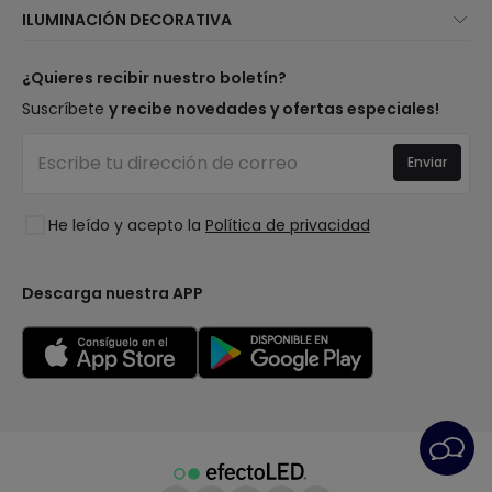
Novedades iluminación
ILUMINACIÓN DECORATIVA
Métodos de envío
Marcas
Novedades lámparas
Métodos de pago
Tipos de casquillo de Bombillas
Top Marcas
¿Quieres recibir nuestro boletín?
¿Eres profesional?
Calculadora de ahorro LED
Espacios
Suscríbete
y recibe novedades y ofertas especiales!
Tiendas
Presupuestos
Estilos
Canal de denuncias
Iluminación para empresas
Enviar
Colecciones
Preguntas frecuentes
Liquidación OutLED
Tendencias
Únete a nosotros
He leído y acepto la
Política de privacidad
LoveYouGreen
Iniciar sesión
Descarga nuestra APP