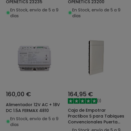
OPENETICS 23235
OPENETICS 23200
En Stock, envío de 5 a 9
En Stock, envío de 5 a 9
días
días
160,00 €
164,95 €
(
1
)
Alimentador 12V AC + 18V
Caja de Empotrar
DC 1.5A FERMAX 4810
Practibox S para Tabiques
En Stock, envío de 5 a 9
Convencionales Puerta
días
Lisa 4x18 Módulos
En Stock, envío de 5 a 9