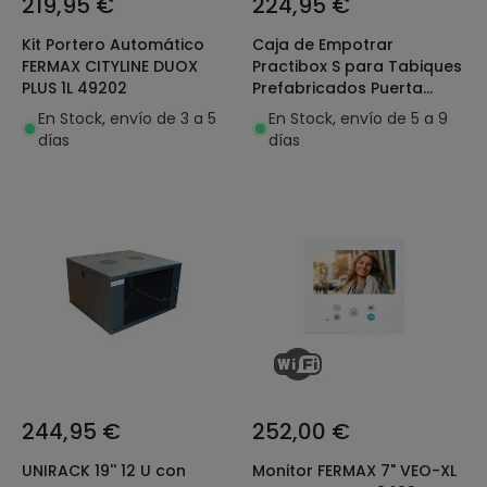
219,95 €
224,95 €
Kit Portero Automático
Caja de Empotrar
FERMAX CITYLINE DUOX
Practibox S para Tabiques
PLUS 1L 49202
Prefabricados Puerta
Transparente 4x18
En Stock, envío de 3 a 5
En Stock, envío de 5 a 9
Módulos LEGRAND 137079
días
días
244,95 €
252,00 €
UNIRACK 19'' 12 U con
Monitor FERMAX 7" VEO-XL