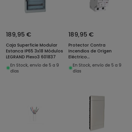
189,95 €
189,95 €
Caja Superficie Modular
Protector Contra
Estanca IP65 3x18 Módulos
Incendios de Origen
LEGRAND Plexo3 601837
Eléctrico
Residencial/Terciario
En Stock, envío de 5 a 9
En Stock, envío de 5 a 9
MAXGE 2P – 6-40A
días
días