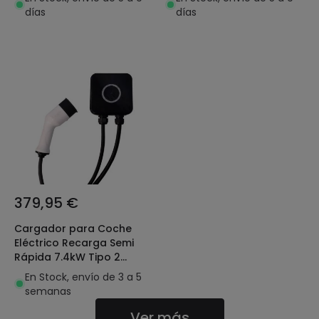
125A. MAXGE
días
días
379,95 €
Cargador para Coche
Eléctrico Recarga Semi
Rápida 7.4kW Tipo 2
Monofásico
En Stock, envío de 3 a 5
semanas
Ver más