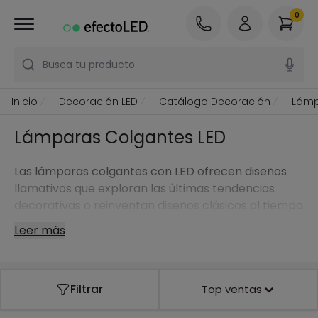
0
Busca tu producto
Inicio
Decoración LED
Catálogo Decoración
Lámp
Lámparas Colgantes LED
Las lámparas colgantes con LED ofrecen diseños
llamativos que exploran las últimas tendencias
decorativas o reinventan diseños clásicos al tiempo
que aúnan creatividad y tecnología lumínica.
Leer más
Filtrar
Top ventas