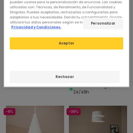
pueden usarse para la personalización de anuncios. Las cookies
utilizadas son: Técnicas, de Rendimiento, de Funcionalidad y
Dirigidas. Puedes aceptarlas, rechazarlas o configurarlas para
adaptarlas a tus necesidades. Dando tu consentimiento, Google
utilizará tus datos personales según se indica en su sitio de
Personalizar
Privacidad y Condiciones.
79,95 €
Antes
64,95 €
Aceptar
53,95 €
(
1
)
Lámpara Colgante LED 9W
PROMO
Metal y Cristal Slim Atira
Lampara Colgante LED 24W
En Stock, entrega en
Metal Ø400 mm CCT
24/48h
Rechazar
Seleccionable Handen
Telmor
En Stock, entrega en
24/48h
-8%
-36%