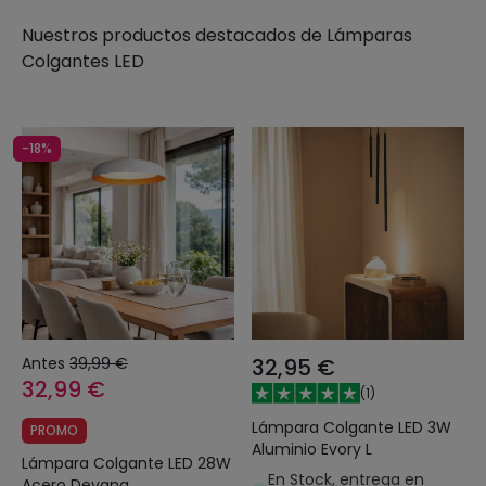
Nuestros productos destacados de
Lámparas
Colgantes LED
-18%
Antes
39,99 €
32,95 €
32,99 €
(
1
)
Lámpara Colgante LED 3W
PROMO
Aluminio Evory L
Lámpara Colgante LED 28W
En Stock, entrega en
Acero Deyang