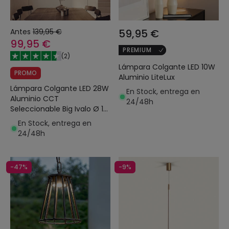
Antes
139,95 €
59,95 €
99,95 €
PREMIUM
(
2
)
Lámpara Colgante LED 10W
PROMO
Aluminio LiteLux
Lámpara Colgante LED 28W
En Stock, entrega en
Aluminio CCT
24/48h
Seleccionable Big Ivalo Ø 1
Metro
En Stock, entrega en
24/48h
-47%
-9%