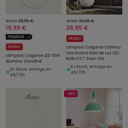
Antes
39,95 €
Antes
34,95 €
19,99 €
26,95 €
PREMIUM
PROMO
PROMO
Lámpara Colgante Esférica
Decorativa Bola de Luz LED
Lámpara Colgante LED 10W
RGB+CCT Evan Orb
Aluminio Stendhal
En Stock, entrega en
En Stock, entrega en
48/72h
48/72h
-35%