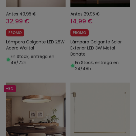
Antes
49,95 €
Antes
29,95 €
32,99 €
14,99 €
PROMO
PROMO
Lámpara Colgante LED 28W
Lámpara Colgante Solar
Acero Walital
Exterior LED 3W Metal
Banate
En Stock, entrega en
48/72h
En Stock, entrega en
24/48h
-9%