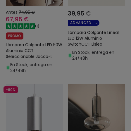
Antes
74,95 €
39,95 €
67,95 €
ADVANCED
(
1
)
Lámpara Colgante Lineal
PROMO
LED 12W Aluminio
SwitchCCT Lislea
Lámpara Colgante LED 50W
Aluminio CCT
En Stock, entrega en
Seleccionable Jacob-L
24/48h
En Stock, entrega en
24/48h
-60%