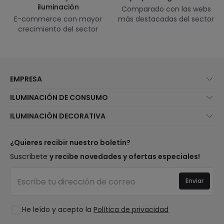
iluminación
Comparado con las webs
E-commerce con mayor
más destacadas del sector
crecimiento del sector
EMPRESA
Quiénes somos
ILUMINACIÓN DE CONSUMO
Atención al cliente
Novedades iluminación
ILUMINACIÓN DECORATIVA
Métodos de envío
Marcas
Novedades lámparas
Métodos de pago
Tipos de casquillo de Bombillas
Top Marcas
¿Quieres recibir nuestro boletín?
¿Eres profesional?
Calculadora de ahorro LED
Espacios
Suscríbete
y recibe novedades y ofertas especiales!
Tiendas
Presupuestos
Estilos
Canal de denuncias
Iluminación para empresas
Enviar
Colecciones
Preguntas frecuentes
Liquidación OutLED
Tendencias
Únete a nosotros
He leído y acepto la
Política de privacidad
LoveYouGreen
Iniciar sesión