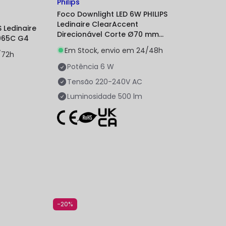
Philips
Foco Downlight LED 6W PHILIPS
Ledinaire ClearAccent
 Ledinaire
Direcionável Corte Ø70 mm
065C G4
RS060B G2
Em Stock, envio em 24/48h
/72h
Potência
6 W
Tensão
220-240V AC
Luminosidade
500 lm
-20%