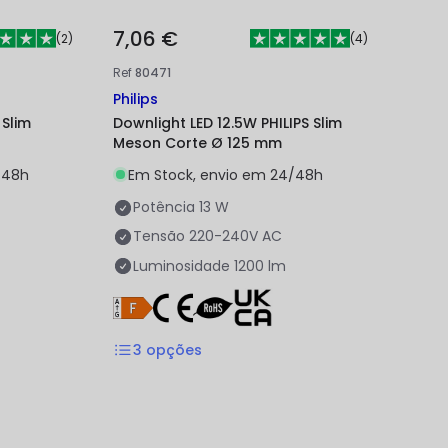
7,06 €
(
2
)
(
4
)
Ref
80471
Philips
 Slim
Downlight LED 12.5W PHILIPS Slim
Meson Corte Ø 125 mm
/48h
Em Stock, envio em 24/48h
Potência
13 W
Tensão
220-240V AC
Luminosidade
1200 lm
3
opções