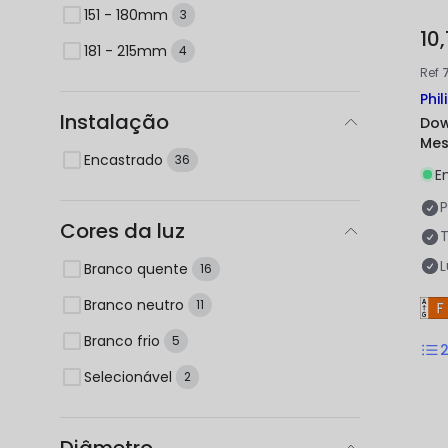
151 - 180mm
3
10,
181 - 215mm
4
Ref
Phil
Instalação
Dow
Mes
Encastrado
36
E
P
Cores da luz
Branco quente
16
Branco neutro
11
Branco frio
5
Selecionável
2