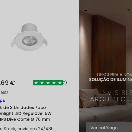
,69 €
(
1
)
79812
ips
k de 3 Unidades Foco
nlight LED Regulável 5W
LIPS Dive Corte Ø 70 mm
m Stock, envio em 24/48h