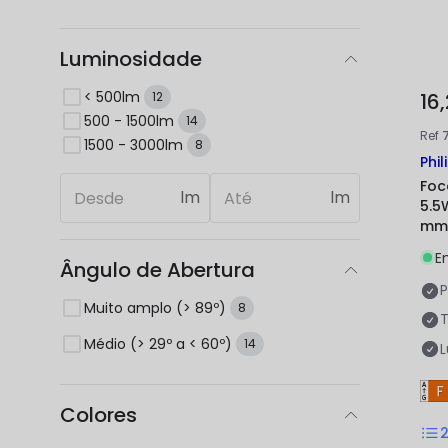
Luminosidade
< 500lm
16
12
500 - 1500lm
14
Ref
1500 - 3000lm
8
Phil
Foc
lm
lm
5.5
mm
E
Ângulo de Abertura
P
Muito amplo (> 89º)
8
Médio (> 29º a < 60º)
14
Colores