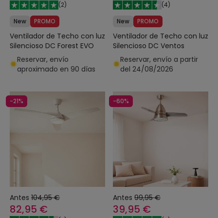
(
2
)
(
4
)
New
PROMO
New
PROMO
Ventilador de Techo con luz
Ventilador de Techo con luz
Silencioso DC Forest EVO
Silencioso DC Ventos
Reservar, envío
Reservar, envío a partir
aproximado en 90 días
del 24/08/2026
-21%
-60%
Antes
104,95 €
Antes
99,95 €
82,95 €
39,95 €