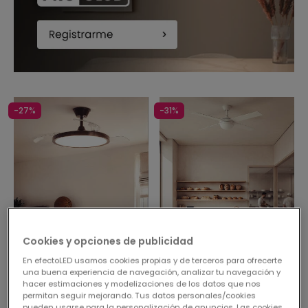
-27%
-31%
Cookies y opciones de publicidad
Antes
74,95 €
Antes
79,95 €
54,95 €
54,95 €
En efectoLED usamos cookies propias y de terceros para ofrecerte
una buena experiencia de navegación, analizar tu navegación y
(
2
)
(
5
)
hacer estimaciones y modelizaciones de los datos que nos
permitan seguir mejorando. Tus datos personales/cookies
PROMO
PROMO
pueden usarse para la personalización de anuncios. Las cookies