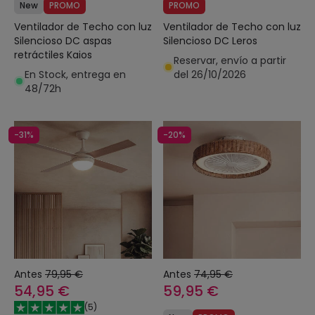
New
PROMO
PROMO
Ventilador de Techo con luz
Ventilador de Techo con luz
Silencioso DC aspas
Silencioso DC Leros
retráctiles Kaios
Reservar, envío a partir
En Stock, entrega en
del 26/10/2026
48/72h
-31%
-20%
Antes
79,95 €
Antes
74,95 €
54,95 €
59,95 €
(
5
)