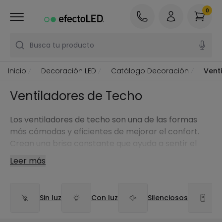
0
Busca tu producto
Inicio
Decoración LED
Catálogo Decoración
Vent
Ventiladores de Techo
Los ventiladores de techo son una de las formas
más cómodas y eficientes de mejorar el confort.
Crean una brisa constante que ayuda a sentir el
ambiente más fresco, favorecen la circulación del
Leer más
aire y, en muchos casos, también aportan
iluminación y un plus decorativo.
Sin luz
Con luz
Silenciosos