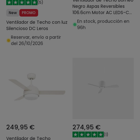
Ventilador de Techo Borneo
(
5
)
Negro Aspas Reversibles
106.6cm Motor AC LEDS-C4
New
PROMO
VE-0006-MAR
En stock, producción en
Ventilador de Techo con luz
96h
Silencioso DC Leros
Reservar, envío a partir
del 26/10/2026
249,95 €
274,95 €
(
1
)
Ventilador de Techo