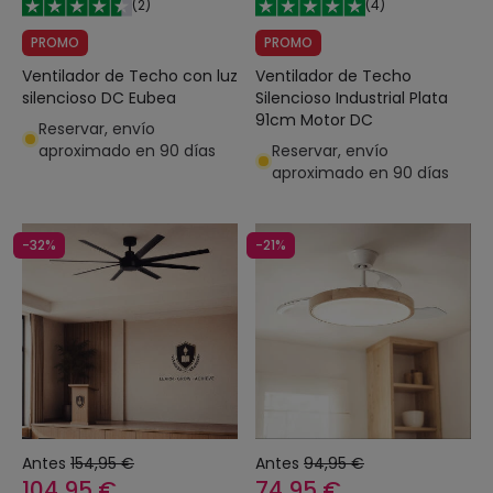
(
2
)
(
4
)
PROMO
PROMO
Ventilador de Techo con luz
Ventilador de Techo
silencioso DC Eubea
Silencioso Industrial Plata
91cm Motor DC
Reservar, envío
aproximado en 90 días
Reservar, envío
aproximado en 90 días
-32%
-21%
Antes
154,95 €
Antes
94,95 €
104,95 €
74,95 €