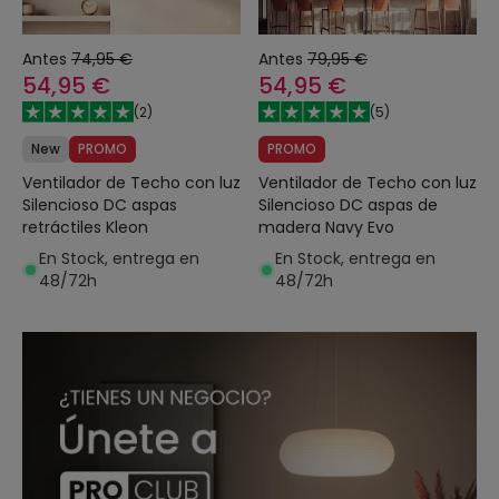
Antes
74,95 €
Antes
79,95 €
54,95 €
54,95 €
(
2
)
(
5
)
New
PROMO
PROMO
Ventilador de Techo con luz
Ventilador de Techo con luz
Silencioso DC aspas
Silencioso DC aspas de
retráctiles Kleon
madera Navy Evo
En Stock, entrega en
En Stock, entrega en
48/72h
48/72h