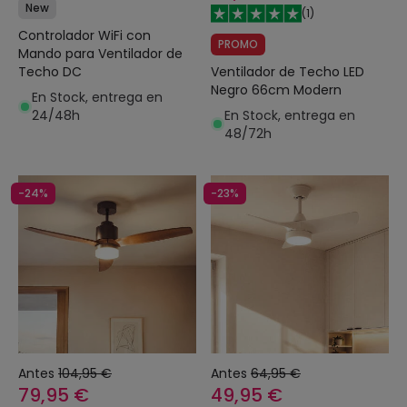
New
(
1
)
Controlador WiFi con
PROMO
Mando para Ventilador de
Ventilador de Techo LED
Techo DC
Negro 66cm Modern
En Stock, entrega en
En Stock, entrega en
24/48h
48/72h
-24%
-23%
Antes
104,95 €
Antes
64,95 €
79,95 €
49,95 €