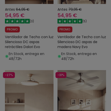
Antes
64,95 €
Antes
79,95 €
54,95 €
54,95 €
(
3
)
(
5
)
PROMO
PROMO
Ventilador de Techo con luz
Ventilador de Techo con luz
Silencioso DC aspas
Silencioso DC aspas de
retráctiles Dalori Evo
madera Navy Evo
En Stock, entrega en
En Stock, entrega en
48/72h
48/72h
-27%
-31%