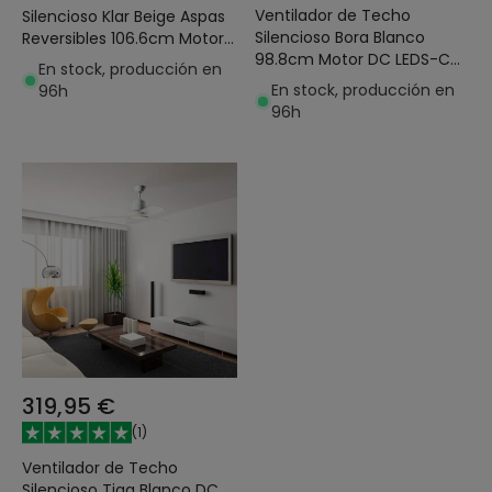
Ventilador de Techo
Silencioso Klar Beige Aspas
Silencioso Bora Blanco
Reversibles 106.6cm Motor
98.8cm Motor DC LEDS-C4
DC LEDS-C4 30-4864-16-
En stock, producción en
30-7973-14-F9
F9
En stock, producción en
96h
96h
319,95 €
(
1
)
Ventilador de Techo
Silencioso Tiga Blanco DC