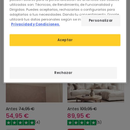
utilizadas son: Técnicas, de Rendimiento, de Funcionalidad y
Ventilador de Techo con luz
Ventilador de Techo con luz
Dirigidas. Puedes aceptarlas, rechazarlas o configurarlas para
Silencioso DC aspas
Silencioso DC aspas de
adaptarlas a tus necesidades. Dando tu consentimiento, Google
retráctiles Kleon
madera Navy Evo
utilizará tus datos personales según se indica en su sitio de
Personalizar
Privacidad y Condiciones.
En Stock, entrega en
En Stock, entrega en
48/72h
48/72h
Aceptar
-27%
-18%
Rechazar
Antes
74,95 €
Antes
109,95 €
54,95 €
89,95 €
(
4
)
(
5
)